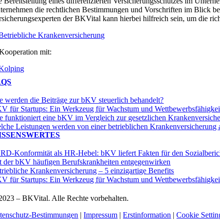
e Bereitstellung eines differenzierten Versicherungsschutzes im Unterneh
ternehmen die rechtlichen Bestimmungen und Vorschriften im Blick behalt
rsicherungsexperten der BKVital kann hierbei hilfreich sein, um die ri
 Kooperation mit:
AQS
e werden die Beiträge zur bKV steuerlich behandelt?
V für Startups: Ein Werkzeug für Wachstum und Wettbewerbsfähigkei
e funktioniert eine bKV im Vergleich zur gesetzlichen Krankenversich
lche Leistungen werden von einer betrieblichen Krankenversicherung
ISSENSWERTES
RD-Konformität als HR-Hebel: bKV liefert Fakten für den Sozialberic
t der bKV häufigen Berufskrankheiten entgegenwirken
triebliche Krankenversicherung – 5 einzigartige Benefits
V für Startups: Ein Werkzeug für Wachstum und Wettbewerbsfähigkei
2023 – BKVital. Alle Rechte vorbehalten.
tenschutz-Bestimmungen
|
Impressum
|
Erstinformation
|
Cookie Settin