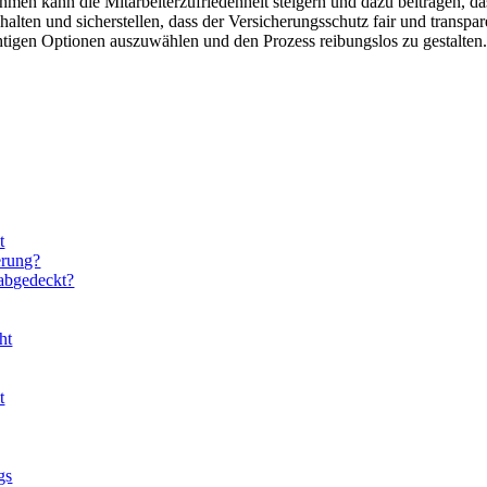
men kann die Mitarbeiterzufriedenheit steigern und dazu beitragen, dass
en und sicherstellen, dass der Versicherungsschutz fair und transparent
chtigen Optionen auszuwählen und den Prozess reibungslos zu gestalten
t
erung?
 abgedeckt?
ht
t
gs