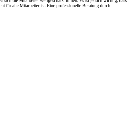
 sich die Mitarbeiter wertgeschätzt fühlen. Es ist jedoch wichtig, dass
 für alle Mitarbeiter ist. Eine professionelle Beratung durch
.