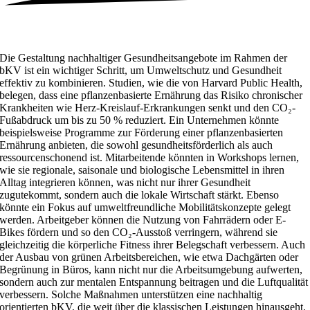
Die Gestaltung nachhaltiger Gesundheitsangebote im Rahmen der
bKV ist ein wichtiger Schritt, um Umweltschutz und Gesundheit
effektiv zu kombinieren. Studien, wie die von Harvard Public Health,
belegen, dass eine pflanzenbasierte Ernährung das Risiko chronischer
Krankheiten wie Herz-Kreislauf-Erkrankungen senkt und den CO₂-
Fußabdruck um bis zu 50 % reduziert. Ein Unternehmen könnte
beispielsweise Programme zur Förderung einer pflanzenbasierten
Ernährung anbieten, die sowohl gesundheitsförderlich als auch
ressourcenschonend ist. Mitarbeitende könnten in Workshops lernen,
wie sie regionale, saisonale und biologische Lebensmittel in ihren
Alltag integrieren können, was nicht nur ihrer Gesundheit
zugutekommt, sondern auch die lokale Wirtschaft stärkt. Ebenso
könnte ein Fokus auf umweltfreundliche Mobilitätskonzepte gelegt
werden. Arbeitgeber können die Nutzung von Fahrrädern oder E-
Bikes fördern und so den CO₂-Ausstoß verringern, während sie
gleichzeitig die körperliche Fitness ihrer Belegschaft verbessern. Auch
der Ausbau von grünen Arbeitsbereichen, wie etwa Dachgärten oder
Begrünung in Büros, kann nicht nur die Arbeitsumgebung aufwerten,
sondern auch zur mentalen Entspannung beitragen und die Luftqualität
verbessern. Solche Maßnahmen unterstützen eine nachhaltig
orientierten bKV, die weit über die klassischen Leistungen hinausgeht.